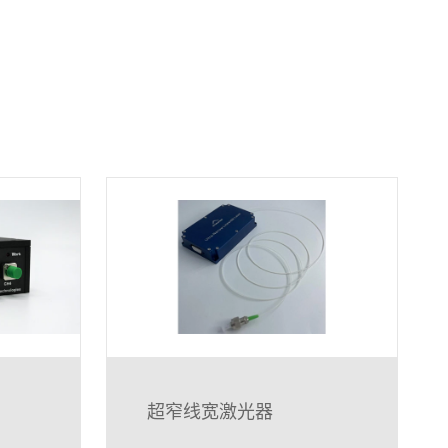
超窄线宽激光器