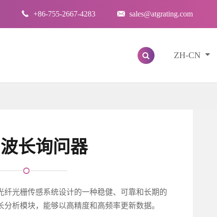

+86-755-2667-4283

sales@atgrating.com
ZH-CN
G波长询问器
为光纤光栅传感系统设计的一种稳健、可靠和长期的
波长分析模块，能够以高精度和高频率更新数据。