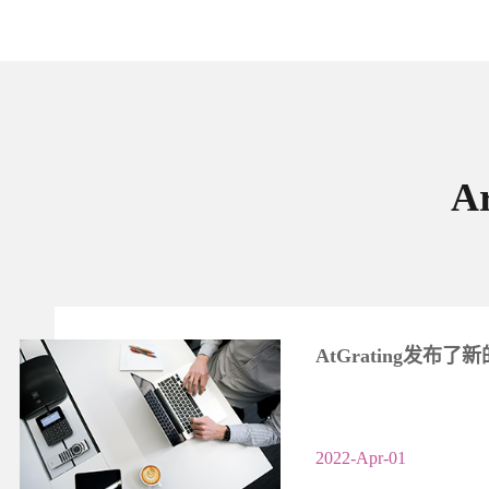
A
AtGrating发布了
2022-Apr-01