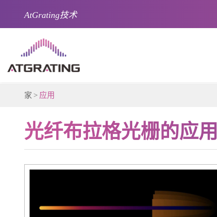
AtGrating技术
家
应用
光纤布拉格光栅的应