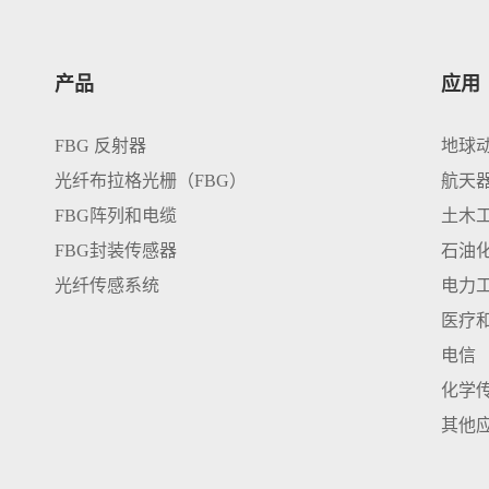
产品
应用
FBG 反射器
地球
光纤布拉格光栅（FBG）
航天
FBG阵列和电缆
土木
FBG封装传感器
石油
光纤传感系统
电力
医疗
电信
化学
其他